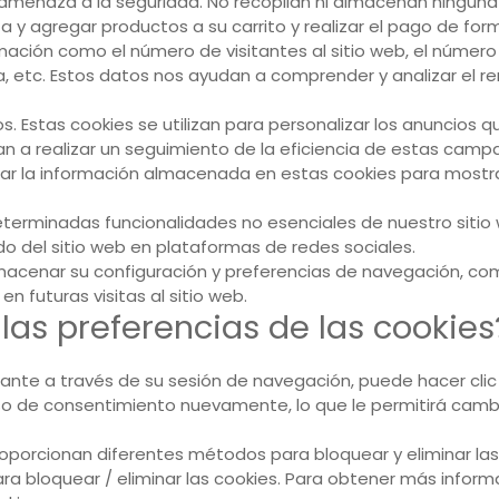
r amenaza a la seguridad. No recopilan ni almacenan ninguna
ta y agregar productos a su carrito y realizar el pago de for
ción como el número de visitantes al sitio web, el número de
ta, etc. Estos datos nos ayudan a comprender y analizar el r
s. Estas cookies se utilizan para personalizar los anuncios 
n a realizar un seguimiento de la eficiencia de estas campa
zar la información almacenada en estas cookies para mostrar
terminadas funcionalidades no esenciales de nuestro sitio w
 del sitio web en plataformas de redes sociales.
macenar su configuración y preferencias de navegación, com
n futuras visitas al sitio web.
as preferencias de las cookies
nte a través de su sesión de navegación, puede hacer clic 
iso de consentimiento nuevamente, lo que le permitirá cambia
orcionan diferentes métodos para bloquear y eliminar las c
ra bloquear / eliminar las cookies. Para obtener más inform