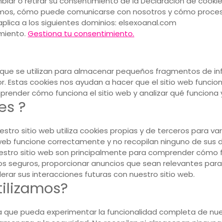
ar o retirar su consentimiento de la Declaración de cookies
mos, cómo puede comunicarse con nosotros y cómo proces
aplica a los siguientes dominios: elsexoanal.com
imiento.
Gestiona tu consentimiento.
 que se utilizan para almacenar pequeños fragmentos de in
r. Estas cookies nos ayudan a hacer que el sitio web funci
mprender cómo funciona el sitio web y analizar qué funciona
es ?
estro sitio web utiliza cookies propias y de terceros para va
web funcione correctamente y no recopilan ninguno de sus d
nuestro sitio web son principalmente para comprender cómo f
os seguros, proporcionar anuncios que sean relevantes para u
erar sus interacciones futuras con nuestro sitio web.
tilizamos?
ra que pueda experimentar la funcionalidad completa de nue