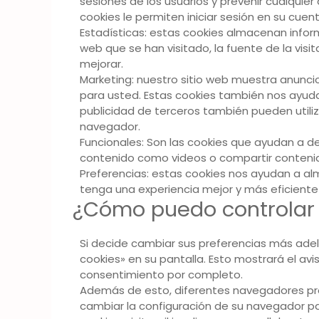
sesiones de los usuarios y prevenir cualquie
cookies le permiten iniciar sesión en su cuen
Estadísticas: estas cookies almacenan informa
web que se han visitado, la fuente de la visi
mejorar.
Marketing: nuestro sitio web muestra anuncio
para usted. Estas cookies también nos ayuda
publicidad de terceros también pueden utili
navegador.
Funcionales: Son las cookies que ayudan a de
contenido como videos o compartir contenido
Preferencias: estas cookies nos ayudan a al
tenga una experiencia mejor y más eficiente e
¿Cómo puedo controlar l
Si decide cambiar sus preferencias más adela
cookies» en su pantalla. Esto mostrará el av
consentimiento por completo.
Además de esto, diferentes navegadores prop
cambiar la configuración de su navegador pa